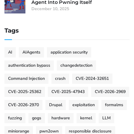
Agent Into Pwning Itself
December 10, 2025
Tags
AI
AIAgents
application security
authentication bypass
changedetection
Command Injection
crash
CVE-2024-32651
CVE-2025-25362
CVE-2025-47943
CVE-2026-2969
CVE-2026-2970
Drupal
exploitation
formalms
fuzzing
gogs
hardware
kernel
LLM
miniorange
pwn2own
responsible disclosure