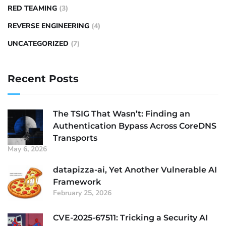
RED TEAMING
(3)
REVERSE ENGINEERING
(4)
UNCATEGORIZED
(7)
Recent Posts
The TSIG That Wasn’t: Finding an
Authentication Bypass Across CoreDNS
Transports
May 6, 2026
datapizza-ai, Yet Another Vulnerable AI
Framework
February 25, 2026
CVE-2025-67511: Tricking a Security AI